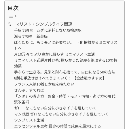
目次
ミニマリスト・シンプルライフ関連
手放す練習 ムダに消耗しない取捨選択
減らす技術 新装版
ぼくたちに、もうモノは必要ない。 - 断捨離からミニマリス
トへ
月10万円で より豊かに暮らす ミニマリスト生活
ミニマリスト式超片付け術: 散らかった部屋を整理する10の特
効薬
手ぶらで生きる。見栄と財布を捨てて、自由になる50の方法
8割を手放せばすべてうまくいく！ 【全捨離のすすめ】
フランス人は10着しか服を持たない
ぜんぶ、すてれば
「ムダ」の省き方 お金・時間・モノ・情報・逃げ方の現代
流改善術
ゼロ なにもない自分に小さなイチを足していく
マンガ版 ゼロ――なにもない自分に小さなイチを足していく
シンプリスト生活
エッセンシャル思考 最少の時間で成果を最大にする