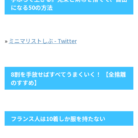
になる50の方法
»
ミニマリストしぶ - Twitter
8割を手放せばすべてうまくいく！ 【全捨離
のすすめ】
フランス人は10着しか服を持たない