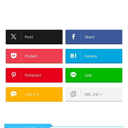
Post
Share
Pocket
Hatena
Pinterest
LINE
コメント
URLコピー