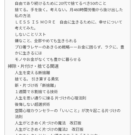
自由であり続けるために 20代で捨てるべき50のこと
捨てる。手を抜く。考えない。月460時間労働から抜け出した
私の方法
ＬＥＳＳ ＩＳ ＭＯＲＥ 自由に生きるために、幸せについて
考えてみた。
しないことリスト
嫌なこと、全部やめても生きられる
プロ奢ラレヤーのあきらめ戦略ーーお金に困らず、ラクに、豊
かに生きるには
モノやお金がなくても豊かに暮らせる
掃除・片付け・捨てる関連
人生を変える断捨離
捨てる。 引き算する勇気
新・片づけ術「断捨離」
１週間で８割捨てる技術
人生を思い通りに操る 片づけの心理法則
後悔しない超選択術
空間心理カウンセラーの「いいこと」が次々起こる片づけの
法則
人生がときめく片づけの魔法 改訂版
人生がときめく片づけの魔法2 改訂版