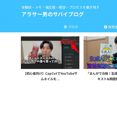
体験談・メモ・備忘録・感想・プロセスを書き残す
アラサー男のサバイブログ
ブログ
仮想
慣』
【初心者向け】CapCutでYouTubeサ
『まんがで合格！生成AIパ
ムネイルを...
キスト&問題集』で..