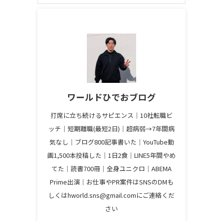
ワールドひでおブログ
打席に立ち続けるサピエンス│10社転職ビ
ッチ│短期離職(最短2日)│超病弱→7年間病
気なし│ブログ800記事書いた│YouTube動
画1,500本投稿した│1日2食│LINE5年間やめ
てた│読書700冊│全身ユニクロ│ABEMA
Prime出演│お仕事やPR案件はSNSのDMも
しくはhworld.sns@gmail.comにご連絡くだ
さい