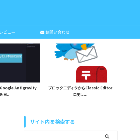
レビュー
お問い合わせ
ntigravity
ブロックエディタからClassic Editor
『彼らが成功す
に戻し...
こと』を読
サイト内を検索する