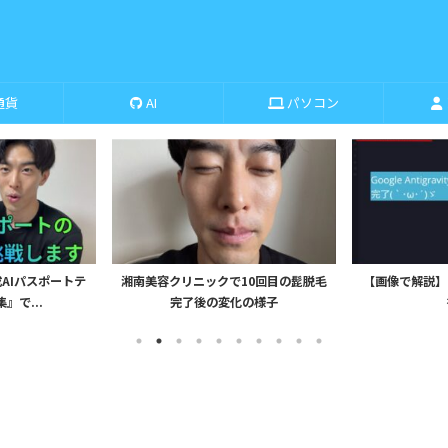
通貨
AI
パソコン
スポートテ
湘南美容クリニックで10回目の髭脱毛
【画像で解説】Google A
.
完了後の変化の様子
を日...