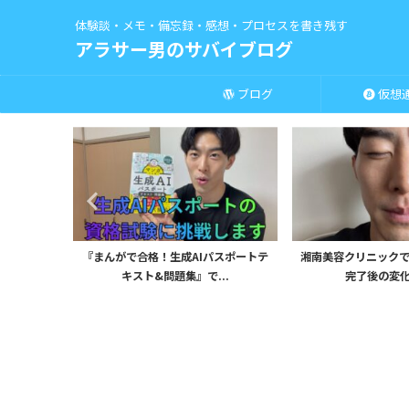
体験談・メモ・備忘録・感想・プロセスを書き残す
アラサー男のサバイブログ
ブログ
仮想
uTubeサ
『まんがで合格！生成AIパスポートテ
湘南美容クリニックで
キスト&問題集』で...
完了後の変