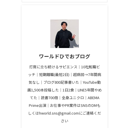
ワールドひでおブログ
打席に立ち続けるサピエンス│10社転職ビ
ッチ│短期離職(最短2日)│超病弱→7年間病
気なし│ブログ800記事書いた│YouTube動
画1,500本投稿した│1日2食│LINE5年間やめ
てた│読書700冊│全身ユニクロ│ABEMA
Prime出演│お仕事やPR案件はSNSのDMも
しくはhworld.sns@gmail.comにご連絡くだ
さい