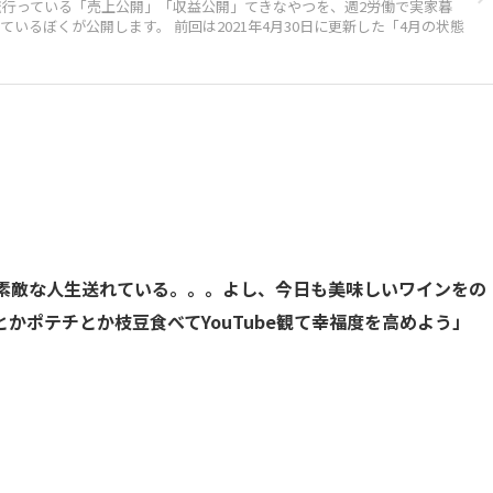
流行っている「売上公開」「収益公開」てきなやつを、週2労働で実家暮
いるぼくが公開します。 前回は2021年4月30日に更新した「4月の状態
素敵な人生送れている。。。よし、今日も美味しいワインをの
かポテチとか枝豆食べてYouTube観て幸福度を高めよう」