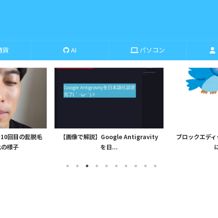
通貨
AI
パソコン
10回目の髭脱毛
【画像で解説】Google Antigravity
ブロックエディタから
化の様子
を日...
に