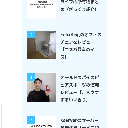
ライフの所有物まと
め（ざっくり紹介）
FelixKingのオフィス
2
チェアをレビュー
【コスパ最高のイ
ス】
生
オールドスパイスピ
3
ュアスポーツの使用
レビュー【万人ウケ
するいい香り】
Xserverのサーバー
4
移転代行サービス(0