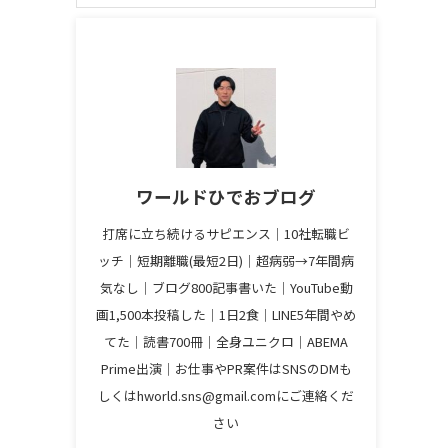
ワールドひでおブログ
打席に立ち続けるサピエンス│10社転職ビ
ッチ│短期離職(最短2日)│超病弱→7年間病
気なし│ブログ800記事書いた│YouTube動
画1,500本投稿した│1日2食│LINE5年間やめ
てた│読書700冊│全身ユニクロ│ABEMA
Prime出演│お仕事やPR案件はSNSのDMも
しくはhworld.sns@gmail.comにご連絡くだ
さい