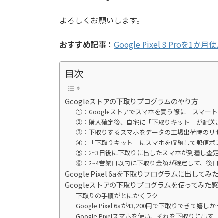
よろしくお願いします。
おすすめ記事：
Google Pixel 8 Proを
目次
Googleストアの下取りプログラムのやり方
①：Googleストアでスマホを買う際に「スマー
②：購入確定後、自宅に「下取りキット」が配送
③：下取りするスマホをデータの工場出荷時のリ
④：「下取りキット」にスマホを収納して郵便ポ
⑤：2~3日後に下取りに出したスマホが到着し査
⑥：3~4営業日以内に下取り金額が確定して、後
Google Pixel 6aを下取りプログラムに出してみ
Googleストアの下取りプログラムを使ってみた
下取りの手順がとにかくラク
Google Pixel 6aが43,200円で下取りできて嬉し
Google Pixelスマホを使い、それを下取り