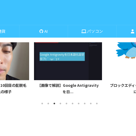
通貨
AI
パソコン
10回目の髭脱毛
【画像で解説】Google Antigravity
ブロックエディタから
化の様子
を日...
に