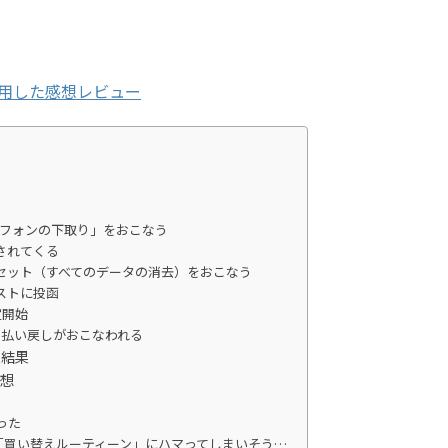
1か月使用した感想レビュー
トフォンの下取り」をおこなう
されてくる
セット（すべてのデータの消去）をおこなう
ストに投函
定開始
日払い戻しがおこなわれる
た結果
感想
かった
に出す「買い替えルーティーン」にハマってしまいそう…