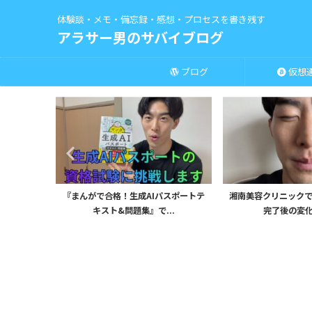
体験談・メモ・備忘録・感想・プロセスを書き残す
アラサー男のサバイブログ
ブログ
仮想
uTubeサ
『まんがで合格！生成AIパスポートテ
湘南美容クリニックで
キスト&問題集』で...
完了後の変