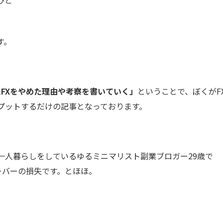
ひと
す。
たFXをやめた理由や考察を書いていく」
ということで、ぼくがF
プットするだけの記事となっております。
一人暮らしをしているゆるミニマリスト副業ブロガー29歳で
オーバーの損失です。とほほ。