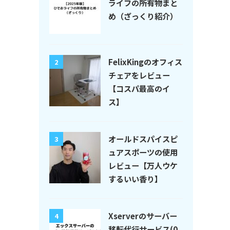
ライフの所有物まと
め（ざっくり紹介）
FelixKingのオフィス
2
チェアをレビュー
【コスパ最高のイ
ス】
オールドスパイスピ
3
ュアスポーツの使用
レビュー【万人ウケ
するいい香り】
Xserverのサーバー
4
移転代行サービス(0