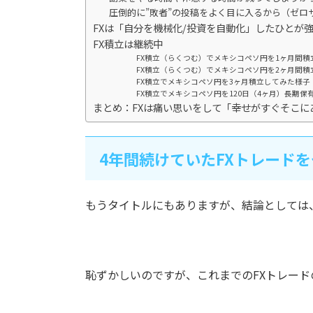
圧倒的に”敗者”の投稿をよく目に入るから（ゼロ
FXは「自分を機械化/投資を自動化」したひとが
FX積立は継続中
FX積立（らくつむ）でメキシコペソ円を1ヶ月間積
FX積立（らくつむ）でメキシコペソ円を2ヶ月間積
FX積立でメキシコペソ円を3ヶ月積立してみた様
FX積立でメキシコペソ円を120日（4ヶ月）長期保
まとめ：FXは痛い思いをして「幸せがすぐそこに
4年間続けていたFXトレード
もうタイトルにもありますが、結論としては、
恥ずかしいのですが、これまでのFXトレー