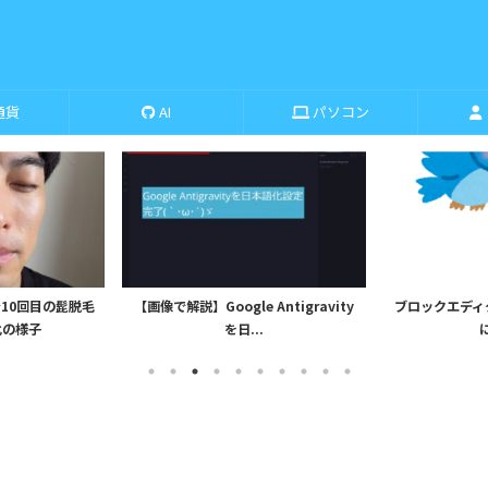
通貨
AI
パソコン
10回目の髭脱毛
【画像で解説】Google Antigravity
ブロックエディタから
化の様子
を日...
に