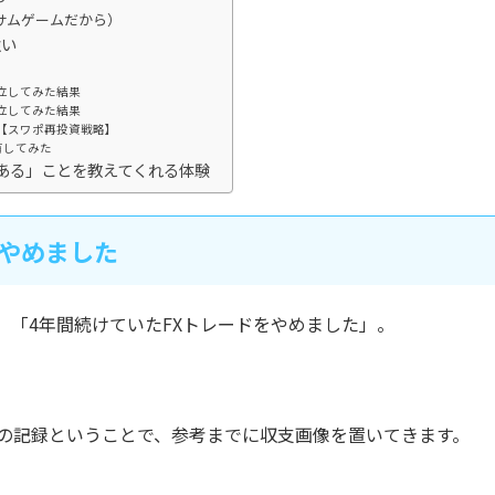
サムゲームだから）
強い
立してみた結果
立してみた結果
子【スワポ再投資戦略】
有してみた
ある」ことを教えてくれる体験
をやめました
「4年間続けていたFXトレードをやめました」。
ドの記録ということで、参考までに収支画像を置いてきます。