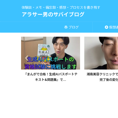
体験談・メモ・備忘録・感想・プロセスを書き残す
アラサー男のサバイブログ
ブログ
仮想
uTubeサ
『まんがで合格！生成AIパスポートテ
湘南美容クリニックで
キスト&問題集』で...
完了後の変