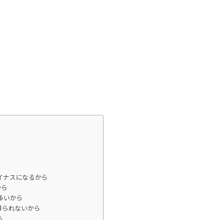
。
イナスになるから
から
多いから
得られないから
ら