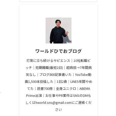
ワールドひでおブログ
打席に立ち続けるサピエンス│10社転職ビ
ッチ│短期離職(最短2日)│超病弱→7年間病
気なし│ブログ800記事書いた│YouTube動
画1,500本投稿した│1日2食│LINE5年間やめ
へ
てた│読書700冊│全身ユニクロ│ABEMA
Prime出演│お仕事やPR案件はSNSのDMも
しくはhworld.sns@gmail.comにご連絡くだ
さい