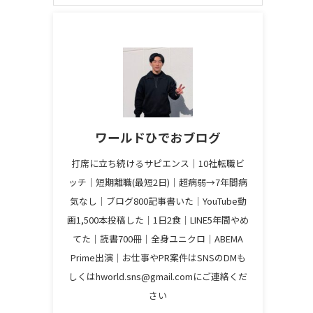
ワールドひでおブログ
打席に立ち続けるサピエンス│10社転職ビ
ッチ│短期離職(最短2日)│超病弱→7年間病
気なし│ブログ800記事書いた│YouTube動
画1,500本投稿した│1日2食│LINE5年間やめ
てた│読書700冊│全身ユニクロ│ABEMA
Prime出演│お仕事やPR案件はSNSのDMも
しくはhworld.sns@gmail.comにご連絡くだ
さい