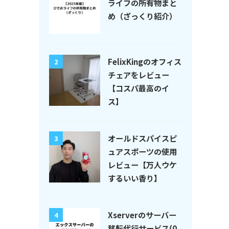
ライフの所有物まと
め（ざっくり紹介）
FelixKingのオフィス
2
チェアをレビュー
【コスパ最高のイ
ス】
オールドスパイスピ
3
ュアスポーツの使用
レビュー【万人ウケ
するいい香り】
Xserverのサーバー
4
移転代行サービス(0