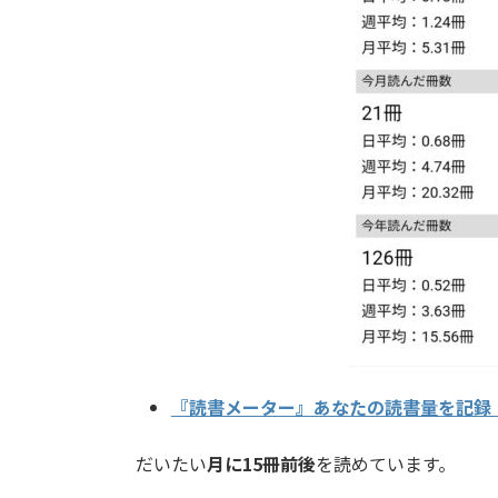
『読書メーター』あなたの読書量を記録
だいたい
月に15冊前後
を読めています。