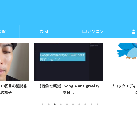
通貨
AI
パソコン
10回目の髭脱毛
【画像で解説】Google Antigravity
ブロックエディタから
化の様子
を日...
に