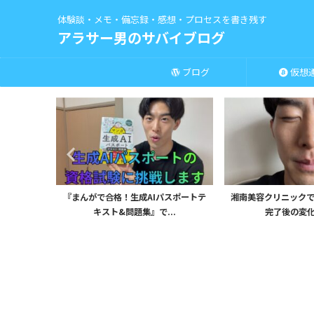
体験談・メモ・備忘録・感想・プロセスを書き残す
アラサー男のサバイブログ
ブログ
仮想
uTubeサ
『まんがで合格！生成AIパスポートテ
湘南美容クリニックで
キスト&問題集』で...
完了後の変